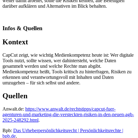
weiter damit arbeitet, sollte die Risiken kennen, alle Beteiligten
darüber aufklären und Alternativen im Blick behalten.
Infos & Quellen
Kontext
CapCut zeigt, wie wichtig Medienkompetenz heute ist: Wer digitale
Tools nutzt, sollte wissen, wer dahintersteht, welche Daten
gesammelt werden und welche Rechte man abgibt.
Medienkompetenz heißt, Tools kritisch zu hinterfragen, Risiken zu
erkennen und verantwortungsvoll mit Inhalten und Daten
umzugehen – für sich selbst und andere.
Quellen
Anwalt.de:
https://www.anwalt.de/rechtstipps/capcut-fuer-
agenturen-und-marketing-die-versteckten-risiken-in-den-neuen-agb-
2025-248292.html
.
Bpb:
Das Urheberpersönlichkeitsrecht | Persönlichkeitsrechte |
bpb.de
.