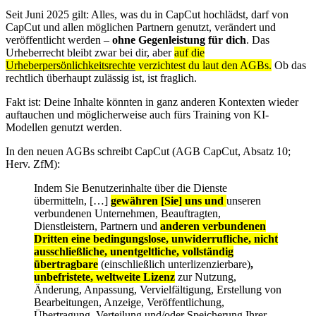
Seit Juni 2025 gilt: Alles, was du in CapCut hochlädst, darf von
CapCut und allen möglichen Partnern genutzt, verändert und
veröffentlicht werden –
ohne Gegenleistung für dich
. Das
Urheberrecht bleibt zwar bei dir, aber
auf die
Urheberpersönlichkeitsrechte
verzichtest du laut den AGBs.
Ob das
rechtlich überhaupt zulässig ist, ist fraglich.
Fakt ist: Deine Inhalte könnten in ganz anderen Kontexten wieder
auftauchen und möglicherweise auch fürs Training von KI-
Modellen genutzt werden.
In den neuen AGBs schreibt CapCut (AGB CapCut, Absatz 10;
Herv. ZfM):
Indem Sie Benutzerinhalte über die Dienste
übermitteln, […]
gewähren [Sie] uns und
unseren
verbundenen Unternehmen, Beauftragten,
Dienstleistern, Partnern und
anderen verbundenen
Dritten
eine
bedingungslose, unwiderrufliche, nicht
ausschließliche, unentgeltliche, vollständig
übertragbare
(einschließlich unterlizenzierbare)
,
unbefristete, weltweite Lizenz
zur Nutzung,
Änderung, Anpassung, Vervielfältigung, Erstellung von
Bearbeitungen, Anzeige, Veröffentlichung,
Übertragung, Verteilung und/oder Speicherung Ihrer