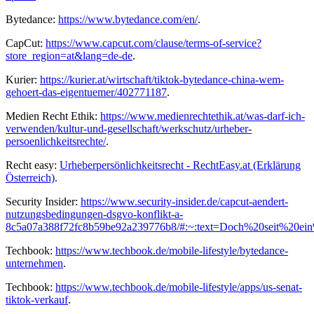
Bytedance:
https://www.bytedance.com/en/
.
CapCut:
https://www.capcut.com/clause/terms-of-service?
store_region=at&lang=de-de
.
Kurier:
https://kurier.at/wirtschaft/tiktok-bytedance-china-wem-
gehoert-das-eigentuemer/402771187
.
Medien Recht Ethik:
https://www.medienrechtethik.at/was-darf-ich-
verwenden/kultur-und-gesellschaft/werkschutz/urheber-
persoenlichkeitsrechte/
.
Recht easy:
Urheberpersönlichkeitsrecht - RechtEasy.at (Erklärung
Österreich)
.
Security Insider:
https://www.security-insider.de/capcut-aendert-
nutzungsbedingungen-dsgvo-konflikt-a-
8c5a07a388f72fc8b59be92a239776b8/#:~:text=Doch%20seit%2
Techbook:
https://www.techbook.de/mobile-lifestyle/bytedance-
unternehmen
.
Techbook:
https://www.techbook.de/mobile-lifestyle/apps/us-senat-
tiktok-verkauf
.